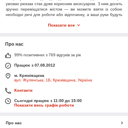
умовах рюкзак стає дуже корисним аксесуаром. З ним досить
зручно переміщатися містом — ви можете взяти із собою
необхідні речі для роботи або відпочинку, а ваші руки будуть
завжди вільні.
Показати все
Магазин In-Case пропонує до вашої уваги міські рюкзаки від
відомого китайського бренда MOYYI. Ці рюкзаки вирізняються
цікавим дизайном і високою якістю матеріалів. Вони дуже
Про нас
практичні та мають досить стильний вигляд. Рюкзаки MOYYI
пошиті зі щільної мішковини та кожен із них обладнаний
спеціальною кишенею для транспортування планшета або
99% позитивних з 769 відгуків за рік
ноутбука. Великий модельний ряд і широка колірна гама
Працює з 07.08.2012
міських рюкзаків MOYYI дасть змогу зробити ваш вибір
індивідуальнішим.
м. Крюківщина
вул. Жулянська, 1Б, Крюківщина, Україна
Контакти
Сьогодні працює з 11:00 до 15:00
Показати весь графік роботи
Про нас