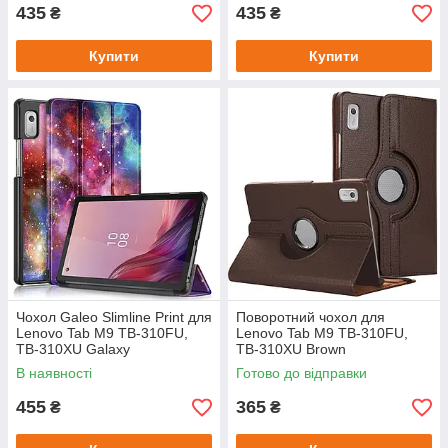
435
435
₴
₴
Купити
Купити
Чохол Galeo Slimline Print для
Поворотний чохол для
Lenovo Tab M9 TB-310FU,
Lenovo Tab M9 TB-310FU,
TB-310XU Galaxy
TB-310XU Brown
В наявності
Готово до відправки
455
365
₴
₴