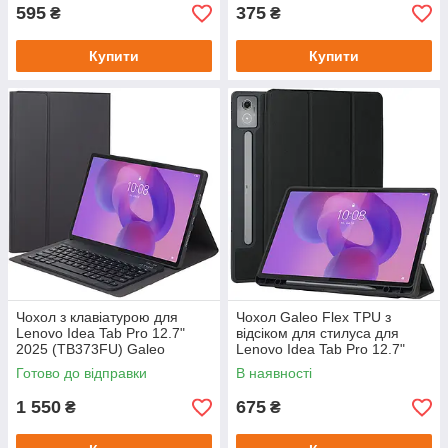
595
375
₴
₴
Купити
Купити
Чохол з клавіатурою для
Чохол Galeo Flex TPU з
Lenovo Idea Tab Pro 12.7"
відсіком для стилуса для
2025 (TB373FU) Galeo
Lenovo Idea Tab Pro 12.7"
(En+Ua+Ru) Black
TB373FU Black
Готово до відправки
В наявності
1 550
675
₴
₴