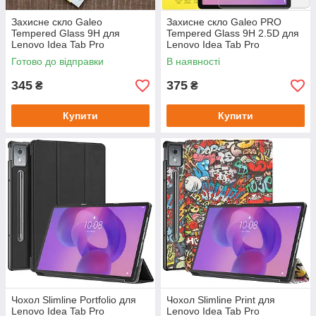
Захисне скло Galeo
Захисне скло Galeo PRO
Tempered Glass 9H для
Tempered Glass 9H 2.5D для
Lenovo Idea Tab Pro
Lenovo Idea Tab Pro
TB373FU / Xiaoxin Pad Pro
TB373FU 12.7" (2025)
Готово до відправки
В наявності
12.7 (2025) TB375FC
345
375
₴
₴
Купити
Купити
Чохол Slimline Portfolio для
Чохол Slimline Print для
Lenovo Idea Tab Pro
Lenovo Idea Tab Pro