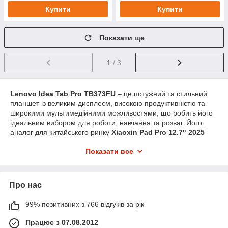
Купити
Купити
Показати ще
1
/ 3
Lenovo Idea Tab Pro
TB373FU
– це потужний та стильний
планшет із великим дисплеєм, високою продуктивністю та
широкими мультимедійними можливостями, що робить його
ідеальним вибором для роботи, навчання та розваг. Його
аналог для китайського ринку
Xiaoxin Pad Pro 12.7" 2025
(модель
TB375FC
) також доступний для придбання в Україні.
Показати все
Технічно це той самий пристрій, деякі відмінності стосуються
лише встановленого програмного забезпечення.
Щоб зберегти ідеальний вигляд та функціональність
Про нас
планшета, надважливо подбати про його захист. Корпус та
екран пристрою піддаються ризику подряпин, ударів та інших
пошкоджень у процесі використання. Саме тому якісний
99% позитивних з 766 відгуків за рік
чохол та захисне скло є необхідними аксесуарами для
Працює з 07.08.2012
кожного власника.