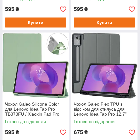
595
595
₴
₴
Купити
Купити
Чохол Galeo Silicone Color
Чохол Galeo Flex TPU з
для Lenovo Idea Tab Pro
відсіком для стилуса для
TB373FU / Xiaoxin Pad Pro
Lenovo Idea Tab Pro 12.7"
12.7" (2025) Sage
TB373FU Grey
Готово до відправки
Готово до відправки
595
675
₴
₴