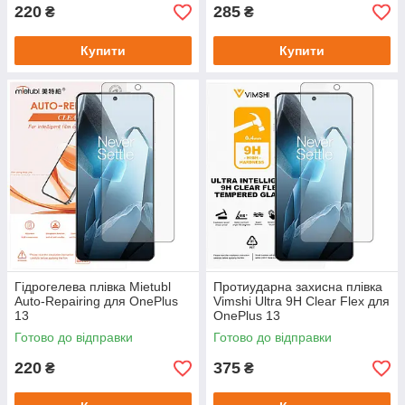
220
285
₴
₴
Купити
Купити
Гідрогелева плівка Mietubl
Протиударна захисна плівка
Auto-Repairing для OnePlus
Vimshi Ultra 9H Clear Flex для
13
OnePlus 13
Готово до відправки
Готово до відправки
220
375
₴
₴