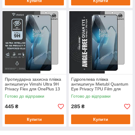
Купити
Купити
Протиударна захисна плівка
Гідрогелева плівка
антишпигун Vimshi Ultra 9H
антишпигун Mietubl Quantum
Privacy Flex для OnePlus 13
Eye Privacy TPU Film для
OnePlus 13
Готово до відправки
Готово до відправки
445
285
₴
₴
Купити
Купити