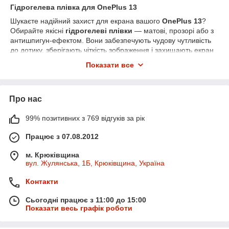
Гідрогелева плівка для OnePlus 13
Шукаєте надійний захист для екрана вашого
OnePlus 13
?
Обирайте якісні
гідрогелеві плівки
— матові, прозорі або з
антишпигун-ефектом. Вони забезпечують чудову чутливість
до дотику, зберігають чіткість зображення і захищають екран
від подряпин, тріщин та бруду.
Показати все
У нашому інтернет-магазині ви знайдете плівки, які ідеально
підходять для цієї моделі. Швидка доставка по всій Україні
Новою поштою.
Про нас
99% позитивних з 769 відгуків за рік
Працює з 07.08.2012
м. Крюківщина
вул. Жулянська, 1Б, Крюківщина, Україна
Контакти
Сьогодні працює з 11:00 до 15:00
Показати весь графік роботи