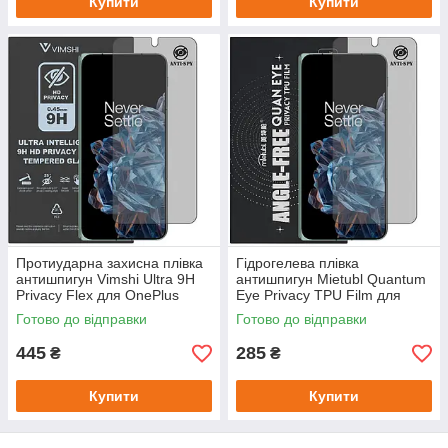
Купити
Купити
Протиударна захисна плівка
Гідрогелева плівка
антишпигун Vimshi Ultra 9H
антишпигун Mietubl Quantum
Privacy Flex для OnePlus
Eye Privacy TPU Film для
Open
OnePlus Open
Готово до відправки
Готово до відправки
445
285
₴
₴
Купити
Купити