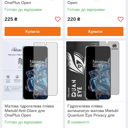
OnePlus Open
Open
Готово до відправки
Готово до відправки
225
220
₴
₴
Купити
Купити
Матова гідрогелева плівка
Гідрогелева плівка
Mietubl Anti-Glare для
антишпигун матова Mietubl
OnePlus Open
Quantum Eye Privacy для
OnePlus Open
Готово до відправки
В наявності