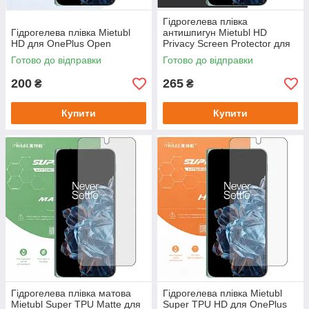
Гідрогелева плівка
Гідрогелева плівка Mietubl
антишпигун Mietubl HD
HD для OnePlus Open
Privacy Screen Protector для
OnePlus Open
Готово до відправки
Готово до відправки
200
265
₴
₴
Купити
Купити
Гідрогелева плівка матова
Гідрогелева плівка Mietubl
Mietubl Super TPU Matte для
Super TPU HD для OnePlus