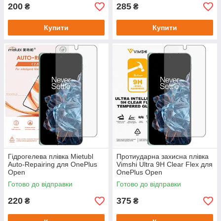
200
285
₴
₴
Купити
Купити
Гідрогелева плівка Mietubl
Протиударна захисна плівка
Auto-Repairing для OnePlus
Vimshi Ultra 9H Clear Flex для
Open
OnePlus Open
Готово до відправки
Готово до відправки
220
375
₴
₴