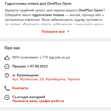
Гідрогелева плівка для OnePlus Open
Шукаєте надійний захист для екрана вашого
OnePlus Open
?
Обирайте якісні
гідрогелеві плівки
— матові, прозорі або з
антишпигун-ефектом. Вони забезпечують чудову чутливість
до дотику, зберігають чіткість зображення і захищають екран
від подряпин, тріщин та бруду.
Показати все
У нашому інтернет-магазині ви знайдете плівки, які ідеально
підходять для цієї моделі. Швидка доставка по всій Україні
Новою поштою.
Про нас
99% позитивних з 770 відгуків за рік
Працює з 07.08.2012
м. Крюківщина
вул. Жулянська, 1Б, Крюківщина, Україна
Контакти
Сьогодні вихідний
Показати весь графік роботи