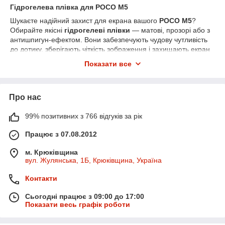
Гідрогелева плівка для POCO M5
Шукаєте надійний захист для екрана вашого
POCO M5
?
Обирайте якісні
гідрогелеві плівки
— матові, прозорі або з
антишпигун-ефектом. Вони забезпечують чудову чутливість
до дотику, зберігають чіткість зображення і захищають екран
від подряпин, тріщин та бруду.
Показати все
У нашому інтернет-магазині ви знайдете плівки, які ідеально
підходять для цієї моделі. Швидка доставка по всій Україні
Новою поштою.
Про нас
99% позитивних з 766 відгуків за рік
Працює з 07.08.2012
м. Крюківщина
вул. Жулянська, 1Б, Крюківщина, Україна
Контакти
Сьогодні працює з 09:00 до 17:00
Показати весь графік роботи