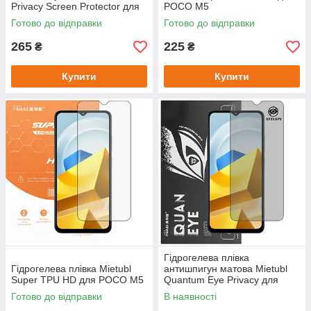
Privacy Screen Protector для
POCO M5
POCO M5
Готово до відправки
Готово до відправки
265
225
₴
₴
Купити
Купити
Гідрогелева плівка
Гідрогелева плівка Mietubl
антишпигун матова Mietubl
Super TPU HD для POCO M5
Quantum Eye Privacy для
POCO M5
Готово до відправки
В наявності