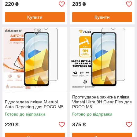
220
285
₴
₴
Купити
Купити
Протиударна захисна плівка
Гідрогелева плівка Mietubl
Vimshi Ultra 9H Clear Flex для
Auto-Repairing для POCO M5
POCO M5
Готово до відправки
Готово до відправки
220
375
₴
₴