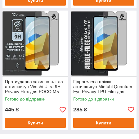
Купити
Купити
Протиударна захисна плівка
Гідрогелева плівка
антишпигун Vimshi Ultra 9H
антишпигун Mietubl Quantum
Privacy Flex для POCO M5
Eye Privacy TPU Film для
POCO M5
Готово до відправки
Готово до відправки
445
285
₴
₴
Купити
Купити