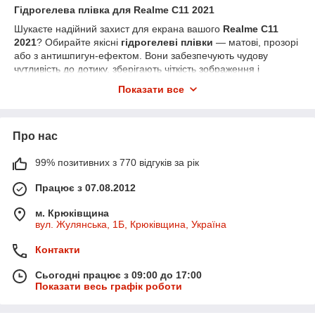
Гідрогелева плівка для Realme C11 2021
Шукаєте надійний захист для екрана вашого
Realme C11
2021
? Обирайте якісні
гідрогелеві плівки
— матові, прозорі
або з антишпигун-ефектом. Вони забезпечують чудову
чутливість до дотику, зберігають чіткість зображення і
захищають екран від подряпин, тріщин та бруду.
Показати все
У нашому інтернет-магазині ви знайдете плівки, які ідеально
підходять для цієї моделі. Швидка доставка по всій Україні
Новою поштою.
Про нас
99% позитивних з 770 відгуків за рік
Працює з 07.08.2012
м. Крюківщина
вул. Жулянська, 1Б, Крюківщина, Україна
Контакти
Сьогодні працює з 09:00 до 17:00
Показати весь графік роботи