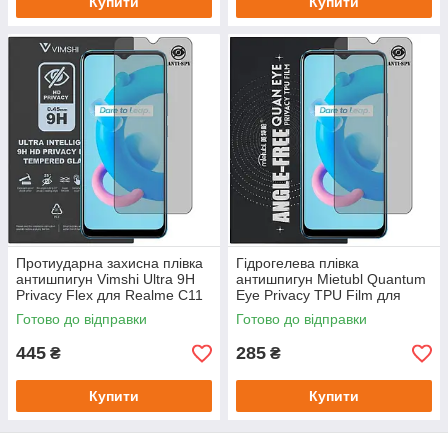
Купити
Купити
Протиударна захисна плівка
Гідрогелева плівка
антишпигун Vimshi Ultra 9H
антишпигун Mietubl Quantum
Privacy Flex для Realme C11
Eye Privacy TPU Film для
2021
Realme C11 2021
Готово до відправки
Готово до відправки
445
285
₴
₴
Купити
Купити