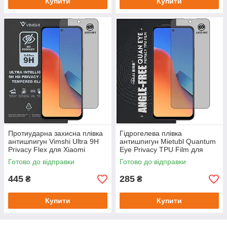
Купити
Купити
Протиударна захисна плівка
Гідрогелева плівка
антишпигун Vimshi Ultra 9H
антишпигун Mietubl Quantum
Privacy Flex для Xiaomi
Eye Privacy TPU Film для
Redmi 12
Xiaomi Redmi 12
Готово до відправки
Готово до відправки
445
285
₴
₴
Купити
Купити