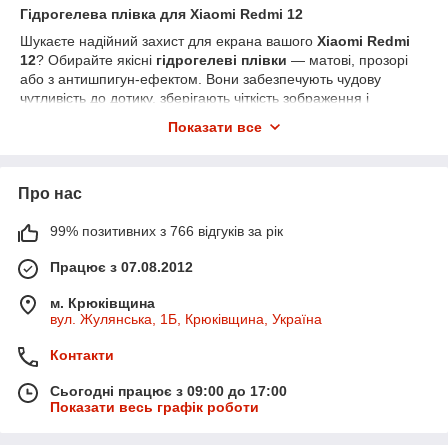
Гідрогелева плівка для Xiaomi Redmi 12
Шукаєте надійний захист для екрана вашого
Xiaomi Redmi
12
? Обирайте якісні
гідрогелеві плівки
— матові, прозорі
або з антишпигун-ефектом. Вони забезпечують чудову
чутливість до дотику, зберігають чіткість зображення і
захищають екран від подряпин, тріщин та бруду.
Показати все
У нашому інтернет-магазині ви знайдете плівки, які ідеально
підходять для цієї моделі. Швидка доставка по всій Україні
Новою поштою.
Про нас
99% позитивних з 766 відгуків за рік
Працює з 07.08.2012
м. Крюківщина
вул. Жулянська, 1Б, Крюківщина, Україна
Контакти
Сьогодні працює з 09:00 до 17:00
Показати весь графік роботи