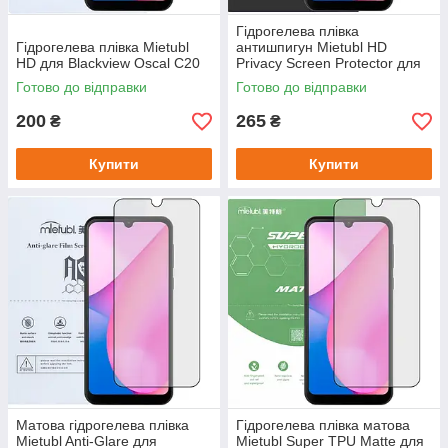
Гідрогелева плівка
Гідрогелева плівка Mietubl
антишпигун Mietubl HD
HD для Blackview Oscal C20
Privacy Screen Protector для
Blackview Oscal C20
Готово до відправки
Готово до відправки
200
265
₴
₴
Купити
Купити
Матова гідрогелева плівка
Гідрогелева плівка матова
Mietubl Anti-Glare для
Mietubl Super TPU Matte для