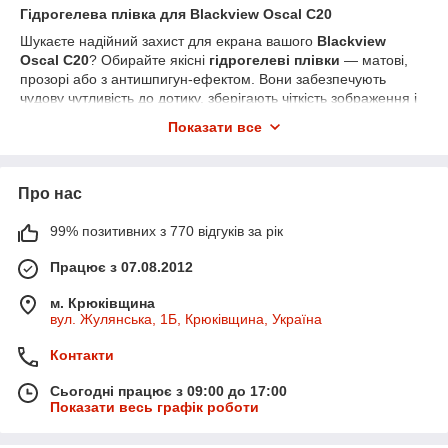
Гідрогелева плівка для Blackview Oscal C20
Шукаєте надійний захист для екрана вашого
Blackview
Oscal C20
? Обирайте якісні
гідрогелеві плівки
— матові,
прозорі або з антишпигун-ефектом. Вони забезпечують
чудову чутливість до дотику, зберігають чіткість зображення і
захищають екран від подряпин, тріщин та бруду.
Показати все
У нашому інтернет-магазині ви знайдете плівки, які ідеально
підходять для цієї моделі. Швидка доставка по всій Україні
Новою поштою.
Про нас
99% позитивних з 770 відгуків за рік
Працює з 07.08.2012
м. Крюківщина
вул. Жулянська, 1Б, Крюківщина, Україна
Контакти
Сьогодні працює з 09:00 до 17:00
Показати весь графік роботи