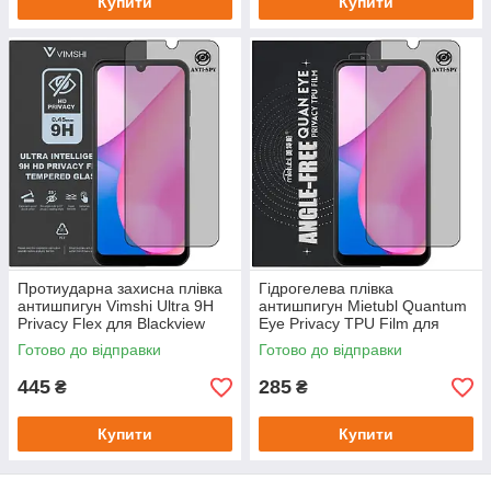
Купити
Купити
Протиударна захисна плівка
Гідрогелева плівка
антишпигун Vimshi Ultra 9H
антишпигун Mietubl Quantum
Privacy Flex для Blackview
Eye Privacy TPU Film для
Oscal C20
Blackview Oscal C20
Готово до відправки
Готово до відправки
445
285
₴
₴
Купити
Купити