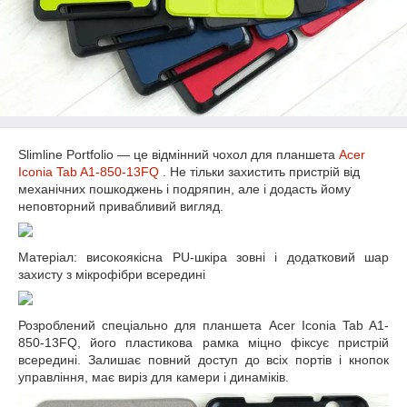
Slimline Portfolio ― це відмінний чохол для планшета
Acer
Iconia Tab A1-850-13FQ
. Не тільки захистить пристрій від
механічних пошкоджень і подряпин, але і додасть йому
неповторний привабливий вигляд.
Матеріал: високоякісна PU-шкіра зовні і додатковий шар
захисту з мікрофібри всередині
Розроблений спеціально для планшета Acer Iconia Tab A1-
850-13FQ, його пластикова рамка міцно фіксує пристрій
всередині. Залишає повний доступ до всіх портів і кнопок
управління, має виріз для камери і динаміків.