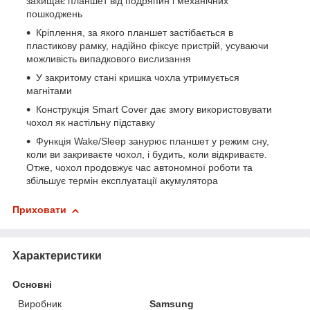
захищає планшет від подряпин і механічних
пошкоджень
Кріплення, за якого планшет застібається в
пластикову рамку, надійно фіксує пристрій, усуваючи
можливість випадкового вислизання
У закритому стані кришка чохла утримується
магнітами
Конструкція Smart Cover дає змогу використовувати
чохол як настільну підставку
Функція Wake/Sleep занурює планшет у режим сну,
коли ви закриваєте чохол, і будить, коли відкриваєте.
Отже, чохол продовжує час автономної роботи та
збільшує термін експлуатації акумулятора
Приховати
Характеристики
Основні
Виробник
Samsung