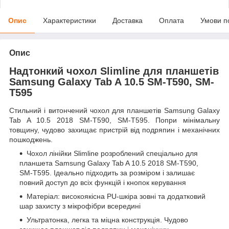
Опис
Характеристики
Доставка
Оплата
Умови п
Опис
Надтонкий чохол Slimline для планшетів
Samsung Galaxy Tab A 10.5 SM-T590, SM-
T595
Стильний і витончений чохол для планшетів Samsung Galaxy
Tab A 10.5 2018 SM-T590, SM-T595. Попри мінімальну
товщину, чудово захищає пристрій від подряпин і механічних
пошкоджень.
Чохол лінійки Slimline розроблений спеціально для
планшета Samsung Galaxy Tab A 10.5 2018 SM-T590,
SM-T595. Ідеально підходить за розміром і залишає
повний доступ до всіх функцій і кнопок керування
Матеріал: високоякісна PU-шкіра зовні та додатковий
шар захисту з мікрофібри всередині
Ультратонка, легка та міцна конструкція. Чудово