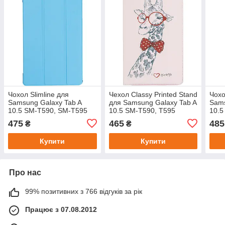
Чохол Slimline для
Чехол Classy Printed Stand
Чохо
Samsung Galaxy Tab A
для Samsung Galaxy Tab A
Sams
10.5 SM-T590, SM-T595
10.5 SM-T590, T595
10.5
Blue
Giraffe
Van
475
465
485
₴
₴
Купити
Купити
Про нас
99% позитивних з 766 відгуків за рік
Працює з 07.08.2012