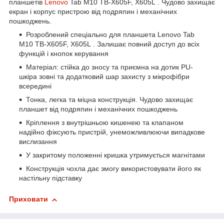
планшетів
Lenovo
Tab M10 TB-X605F, X605L . Чудово захищає
екран і корпус пристрою від подряпин і механічних
пошкоджень.
Розроблений спеціально для планшета Lenovo Tab
M10 TB-X605F, X605L . Залишає повний доступ до всіх
функцій і кнопок керування
Матеріал: стійка до зносу та приємна на дотик PU-
шкіра зовні та додатковий шар захисту з мікрофібри
всередині
Тонка, легка та міцна конструкція. Чудово захищає
планшет від подряпин і механічних пошкоджень
Кріплення з внутрішньою кишенею та клапаном
надійно фіксують пристрій, унеможливлюючи випадкове
вислизання
У закритому положенні кришка утримується магнітами
Конструкція чохла дає змогу використовувати його як
настільну підставку
Приховати