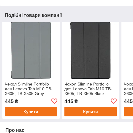
Подібні товари компанії
Чехол Slimline Portfolio
Чохол Slimline Portfolio
Чохо
для Lenovo Tab M10 TB-
для Lenovo Tab M10 TB-
для 
X605, TB-X505 Grey
X605, TB-X505 Black
X605
445
445
445
₴
₴
Купити
Купити
Про нас