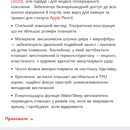
(2020
), але підійде і для моделі попереднього
покоління. Забезпечує безперешкодний доступ до всіх
кнопок керування й портів, має виріз для камери та
тримач для стилуса
Apple
Pencil.
Стильний зовнішній вигляд. Ультратонка конструкція,
що не збільшує розміри планшета.
Матеріали: високоякісна штучна шкіра + мікрофібра
— забезпечують ідеальний подвійний захист і приємну
на дотик поверхню. Контейнер, у який застібається
планшет, виготовлений із термополіуретану — міцного,
еластичного, з чудовою здатністю амортизувати удар.
Чохол можна використовувати як настільну підставку.
Кріплення, за якого планшет застібається в TPU
каркас, надійно фіксує пристрій, унеможливлюючи
випадкове вислизання.
Енергоощадна функція Wake/Sleep автоматично
переводить планшет у режим сну, коли ви закриваєте
кришку, і пробуджує, коли відкриваєте.
Приховати