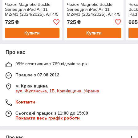
Чехол Magnetic Buckle
Чехол Magnetic Buckle
Чехо
Series для iPad Air 11
Series для iPad Air 11
Buck
M2/M3 (2024/2025), Air 4/5
M2/M3 (2024/2025), Air 4/5
iPad
10.9" (2020/2022) Light
10.9" (2020/2022) Heather
725
725
665
₴
₴
Blue
Купити
Купити
Про нас
99% позитивних з 769 відгуків за рік
Працює з 07.08.2012
м. Крюківщина
вул. Жулянська, 1Б, Крюківщина, Україна
Контакти
Сьогодні працює з 11:00 до 15:00
Показати весь графік роботи
Про нас