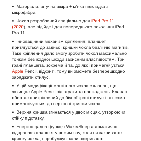
Матеріали: штучна шкіра + м'яка підкладка з
мікрофібри.
Чохол розроблений спеціально для
iPad Pro 11
(2020
), але підійде і для попереднього покоління iPad
Pro 11.
Інноваційний механізм кріплення: планшет
притягується до задньої кришки чохла безліччю магнітів.
Таке кріплення дало змогу зробити чохол максимально
тонким без жодної шкоди захисним властивостям. Три
грані планшета, зокрема й та, до якої примагнічується
Apple
Pencil, відкриті, тому ви зможете безперешкодно
заряджати стилус.
У цій модифікації магнітного чохла є клапан, що
захищає Apple Pencil від втрати та пошкоджень. Клапан
обертає прикріплений до бічної грані стилус і так само
примагнічується до верхньої кришки чохла.
Верхня кришка згинається у двох місцях, утворюючи
стійку підставку.
Енергоощадна функція Wake/Sleep автоматично
відправляє планшет у режим сну, коли ви закриваєте
кришку чохла, і пробуджує, коли відкриваєте.