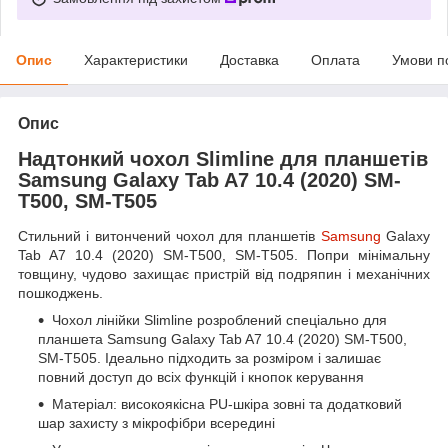
Опис
Характеристики
Доставка
Оплата
Умови п
Опис
Надтонкий чохол Slimline для планшетів
Samsung Galaxy Tab A7 10.4 (2020) SM-
T500, SM-T505
Стильний і витончений чохол для планшетів
Samsung
Galaxy
Tab A7 10.4 (2020) SM-T500, SM-T505. Попри мінімальну
товщину, чудово захищає пристрій від подряпин і механічних
пошкоджень.
Чохол лінійки Slimline розроблений спеціально для
планшета
Samsung Galaxy Tab A7 10.4 (2020) SM-T500,
SM-T505
. Ідеально підходить за розміром і залишає
повний доступ до всіх функцій і кнопок керування
Матеріал: високоякісна PU-шкіра зовні та додатковий
шар захисту з мікрофібри всередині