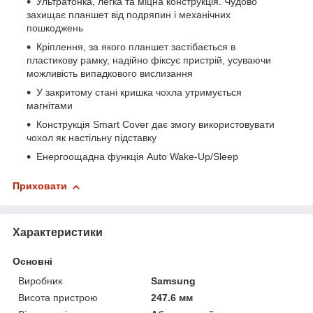
Ультратонка, легка та міцна конструкція. Чудово
захищає планшет від подряпин і механічних
пошкоджень
Кріплення, за якого планшет застібається в
пластикову рамку, надійно фіксує пристрій, усуваючи
можливість випадкового вислизання
У закритому стані кришка чохла утримується
магнітами
Конструкція Smart Cover дає змогу використовувати
чохол як настільну підставку
Енергоощадна функція Auto Wake-Up/Sleep
Приховати
Характеристики
Основні
Виробник
Samsung
Висота пристрою
247.6 мм