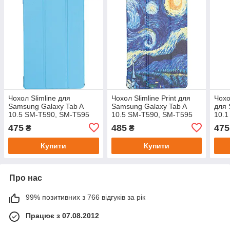
Чохол Slimline для
Чохол Slimline Print для
Чохо
Samsung Galaxy Tab A
Samsung Galaxy Tab A
для 
10.5 SM-T590, SM-T595
10.5 SM-T590, SM-T595
10.1
Blue
Van Gogh
Blue
475
485
475
₴
₴
Купити
Купити
Про нас
99% позитивних з 766 відгуків за рік
Працює з 07.08.2012