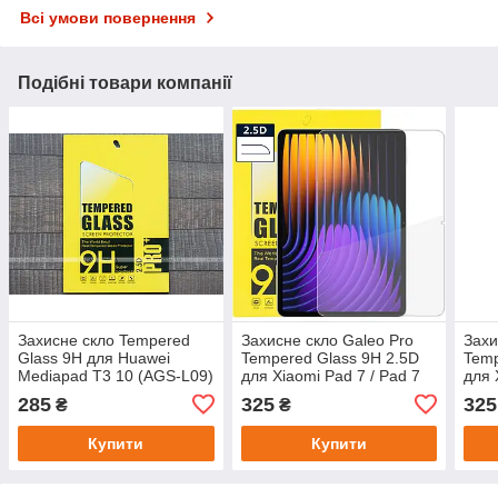
Всі умови повернення
Подібні товари компанії
Захисне скло Tempered
Захисне скло Galeo Pro
Захи
Glass 9H для Huawei
Tempered Glass 9H 2.5D
Temp
Mediapad T3 10 (AGS-L09)
для Xiaomi Pad 7 / Pad 7
для 
Pro 11.2"
11"
285
325
325
₴
₴
Купити
Купити