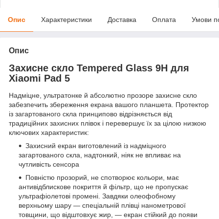
Опис
Характеристики
Доставка
Оплата
Умови п
Опис
Захисне скло Tempered Glass 9H для
Xiaomi Pad 5
Надміцне, ультратонке й абсолютно прозоре захисне скло
забезпечить збереження екрана вашого планшета. Протектор
із загартованого скла принципово відрізняється від
традиційних захисних плівок і перевершує їх за цілою низкою
ключових характеристик:
Захисний екран виготовлений із надміцного
загартованого скла, надтонкий, ніяк не впливає на
чутливість сенсора
Повністю прозорий, не спотворює кольори, має
антивідблискове покриття й фільтр, що не пропускає
ультрафіолетові промені. Завдяки олеофобному
верхньому шару — спеціальній плівці нанометрової
товщини, що відштовхує жир, — екран стійкий до появи