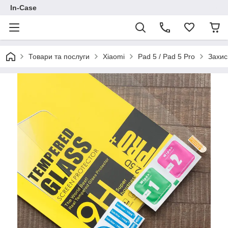
In-Case
Товари та послуги
Xiaomi
Pad 5 / Pad 5 Pro
Захис