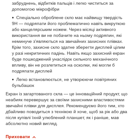
забруднень, відбитків пальців і легко чиститься за
допомогою мікрофібри
Спеціально оброблене скло має найвищу твердість
9H — подряпати його проблематично навіть викруткою
або канцелярським ножем. Через місяці активного
використання ви не побачите на ньому подряпин, які
неминуче з'являються на звичайних захисних плівках.
Крім того, захисне скло здатне зберегти дисплей цілим
у разі некритичних падінь. Навіть якщо захисний екран
буде пошкоджений унаслідок сильного механічного
впливу, він не розлетиться на осколки, які могли б
подряпати дисплей
Легко встановлюється, не утворюючи повітряних
бульбашок
Екран із загартованого скла — це інноваційний продукт, що
неабияк перевершує за своїми захисними властивостями
звичайні плівки для дисплея. Рекомендуємо його тим, хто
дбайливо поводиться з технікою й хоче, щоб за рік або два
після купівлі їхній улюблений планшет, як і раніше, мав
абсолютно новий вигляд.
Приховати