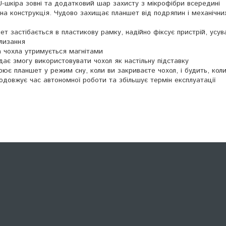
U-шкіра зовні та додатковий шар захисту з мікрофібри всередині
цна конструкція. Чудово захищає планшет від подряпин і механічни
шет застібається в пластикову рамку, надійно фіксує пристрій, усу
лизання
а чохла утримується магнітами
дає змогу використовувати чохол як настільну підставку
ює планшет у режим сну, коли ви закриваєте чохол, і будить, кол
одовжує час автономної роботи та збільшує термін експлуатації