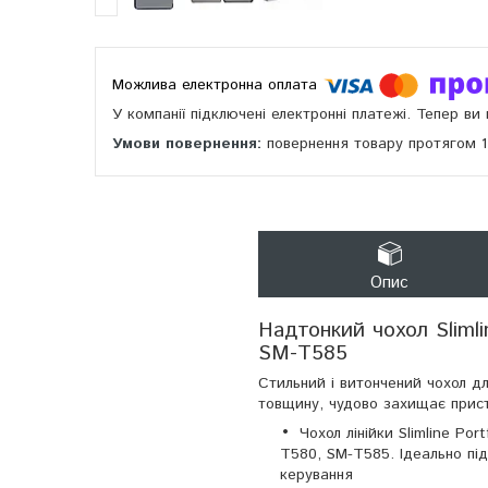
У компанії підключені електронні платежі. Тепер в
повернення товару протягом 
Опис
Надтонкий чохол Slimli
SM-T585
Стильний і витончений чохол д
товщину, чудово захищає прист
Чохол лінійки Slimline Po
T580, SM-T585. Ідеально під
керування