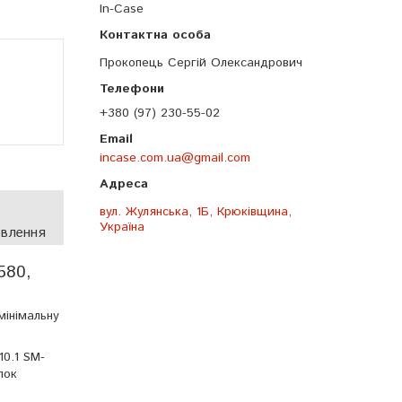
In-Case
Прокопець Сергій Олександрович
+380 (97) 230-55-02
incase.com.ua@gmail.com
вул. Жулянська, 1Б, Крюківщина,
Україна
овлення
580,
мінімальну
10.1 SM-
пок