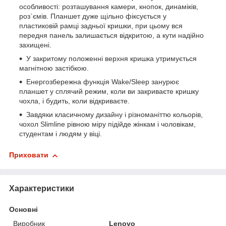
особливості: розташування камери, кнопок, динаміків,
роз`ємів. Планшет дуже щільно фіксується у
пластиковій рамці задньої кришки, при цьому вся
передня панель залишається відкритою, а кути надійно
захищені.
У закритому положенні верхня кришка утримується
магнітною застібкою.
Енергозбережна функція Wake/Sleep занурює
планшет у сплячий режим, коли ви закриваєте кришку
чохла, і будить, коли відкриваєте.
Завдяки класичному дизайну і різноманіттю кольорів,
чохол Slimline рівною міру підійде жінкам і чоловікам,
студентам і людям у віці.
Приховати
Характеристики
Основні
Виробник
Lenovo