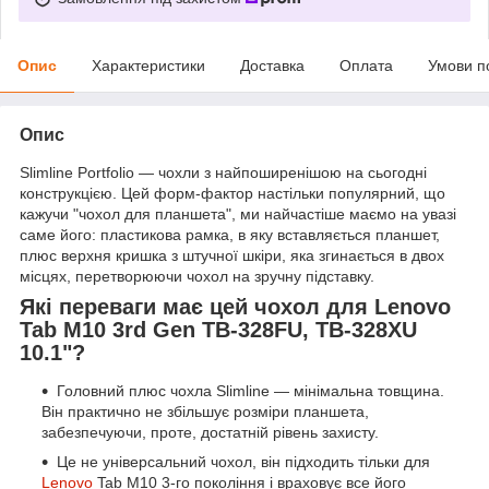
Опис
Характеристики
Доставка
Оплата
Умови п
Опис
Slimline Portfolio — чохли з найпоширенішою на сьогодні
конструкцією. Цей форм-фактор настільки популярний, що
кажучи "чохол для планшета", ми найчастіше маємо на увазі
саме його: пластикова рамка, в яку вставляється планшет,
плюс верхня кришка з штучної шкіри, яка згинається в двох
місцях, перетворюючи чохол на зручну підставку.
Які переваги має цей чохол для Lenovo
Tab M10 3rd Gen TB-328FU, TB-328XU
10.1"?
Головний плюс чохла Slimline — мінімальна товщина.
Він практично не збільшує розміри планшета,
забезпечуючи, проте, достатній рівень захисту.
Це не універсальний чохол, він підходить тільки для
Lenovo
Tab M10 3-го покоління і враховує все його