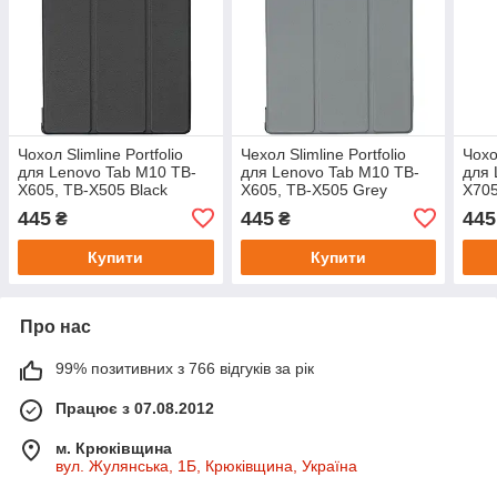
Чохол Slimline Portfolio
Чехол Slimline Portfolio
Чохо
для Lenovo Tab M10 TB-
для Lenovo Tab M10 TB-
для 
X605, TB-X505 Black
X605, TB-X505 Grey
X705
445
445
445
₴
₴
Купити
Купити
Про нас
99% позитивних з 766 відгуків за рік
Працює з 07.08.2012
м. Крюківщина
вул. Жулянська, 1Б, Крюківщина, Україна