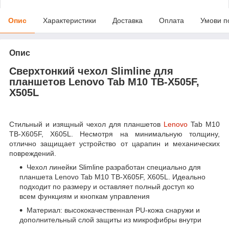
Опис
Характеристики
Доставка
Оплата
Умови п
Опис
Сверхтонкий чехол Slimline для
планшетов Lenovo Tab M10 TB-X505F,
X505L
Стильный и изящный чехол для планшетов
Lenovo
Tab M10
TB-X605F, X605L. Несмотря на минимальную толщину,
отлично защищает устройство от царапин и механических
повреждений.
Чехол линейки Slimline разработан специально для
планшета Lenovo Tab M10 TB-X605F, X605L. Идеально
подходит по размеру и оставляет полный доступ ко
всем функциям и кнопкам управления
Материал: высококачественная PU-кожа снаружи и
дополнительный слой защиты из микрофибры внутри