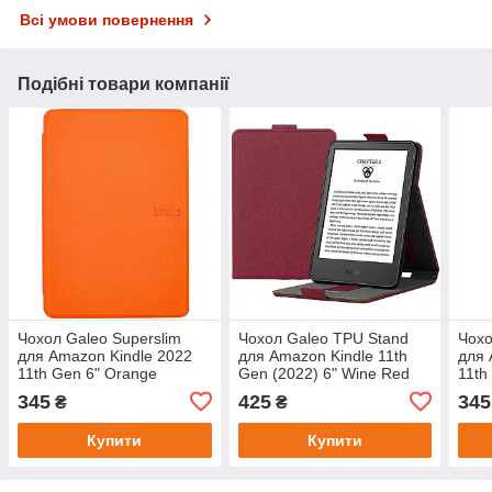
Всі умови повернення
Подібні товари компанії
Чохол Galeo Superslim
Чохол Galeo TPU Stand
Чохо
для Amazon Kindle 2022
для Amazon Kindle 11th
для 
11th Gen 6" Orange
Gen (2022) 6" Wine Red
11th
345
425
345
₴
₴
Купити
Купити