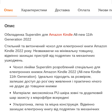
Опис
Характеристики
Доставка
Оплата
Умови п
Опис
Обкладинка Superslim для
Amazon Kindle
All-new 11th
Generation 2022
Стильний та витончений чохол для електронної книги Amazon
Kindle 2022 року. Незважаючи на мінімальну товщину,
відмінно захищає пристрій від подряпин та механічних
ушкоджень.
Чохол лінійки Superslim розроблений спеціально для
електронних книжок Amazon Kindle 2022 (All-new Kindle
11th Generation). Ідеально підходить за розміром,
залишає доступ до роз`єму живлення і практично нічого
не додає до товщини книжки
Матеріали: високоякісна PU-шкіра зовні та додатковий
шар захисту з мікрофібри всередині
Ультратонка, легка та міцна конструкція. Відмінно
захищає електронну книгу від подряпин та механічних