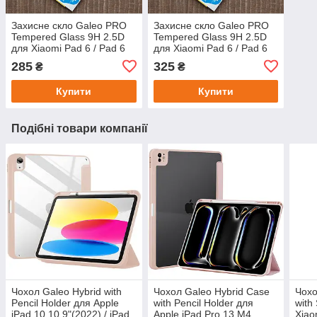
Захисне скло Galeo PRO
Захисне скло Galeo PRO
Tempered Glass 9H 2.5D
Tempered Glass 9H 2.5D
для Xiaomi Pad 6 / Pad 6
для Xiaomi Pad 6 / Pad 6
Pro
Pro
285
325
₴
₴
Купити
Купити
Подібні товари компанії
Чохол Galeo Hybrid with
Чохол Galeo Hybrid Case
Чохо
Pencil Holder для Apple
with Pencil Holder для
with
iPad 10 10.9"(2022) / iPad
Apple iPad Pro 13 M4
Xiao