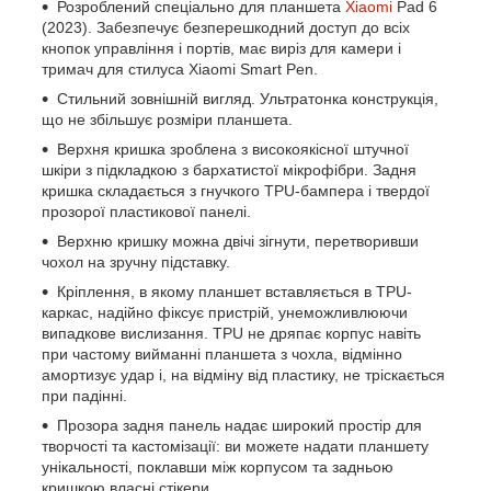
Розроблений спеціально для планшета
Xiaomi
Pad 6
(2023). Забезпечує безперешкодний доступ до всіх
кнопок управління і портів, має виріз для камери і
тримач для стилуса Xiaomi Smart Pen.
Стильний зовнішній вигляд. Ультратонка конструкція,
що не збільшує розміри планшета.
Верхня кришка зроблена з високоякісної штучної
шкіри з підкладкою з бархатистої мікрофібри. Задня
кришка складається з гнучкого TPU-бампера і твердої
прозорої пластикової панелі.
Верхню кришку можна двічі зігнути, перетворивши
чохол на зручну підставку.
Кріплення, в якому планшет вставляється в TPU-
каркас, надійно фіксує пристрій, унеможливлюючи
випадкове вислизання. TPU не дряпає корпус навіть
при частому вийманні планшета з чохла, відмінно
амортизує удар і, на відміну від пластику, не тріскається
при падінні.
Прозора задня панель надає широкий простір для
творчості та кастомізації: ви можете надати планшету
унікальності, поклавши між корпусом та задньою
кришкою власні стікери.