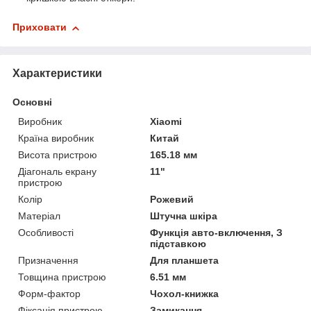
Приховати
Характеристики
Основні
Виробник
Xiaomi
Країна виробник
Китай
Висота пристрою
165.18 мм
Діагональ екрану
11"
пристрою
Колір
Рожевий
Матеріал
Штучна шкіра
Особливості
Функція авто-включення, З
підставкою
Призначення
Для планшета
Товщина пристрою
6.51 мм
Форм-фактор
Чохол-книжка
Фіксація пристрою
Замикання