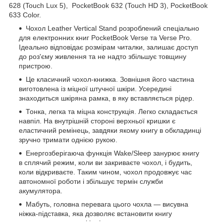
628 (Touch Lux 5), PocketBook 632 (Touch HD 3), PocketBook
633 Color.
Чохол Leather Vertical Stand розроблений спеціально
для електронних книг PocketBook Verse та Verse Pro.
Ідеально відповідає розмірам читалки, залишає доступ
до роз'єму живлення та не надто збільшує товщину
пристрою.
Це класичний чохол-книжка. Зовнішня його частина
виготовлена із міцної штучної шкіри. Усередині
знаходиться шкіряна рамка, в яку вставляється рідер.
Тонка, легка та міцна конструкція. Легко складається
навпіл. На внутрішній стороні верхньої кришки є
еластичний ремінець, завдяки якому книгу в обкладинці
зручно тримати однією рукою.
Енергозберігаюча функція Wake/Sleep занурює книгу
в сплячий режим, коли ви закриваєте чохол, і будить,
коли відкриваєте. Таким чином, чохол продовжує час
автономної роботи і збільшує термін служби
акумулятора.
Мабуть, головна перевага цього чохла — висувна
ніжка-підставка, яка дозволяє встановити книгу