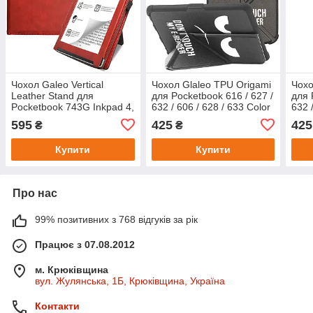
Чохол Galeo Vertical
Чохол Glaleo TPU Origami
Чохо
Leather Stand для
для Pocketbook 616 / 627 /
для 
Pocketbook 743G Inkpad 4,
632 / 606 / 628 / 633 Color
632 
743C Inkpad Color 2 Red
Don't Touch!
Van
595
425
425
₴
₴
Купити
Купити
Про нас
99% позитивних з 768 відгуків за рік
Працює з 07.08.2012
м. Крюківщина
вул. Жулянська, 1Б, Крюківщина, Україна
Контакти