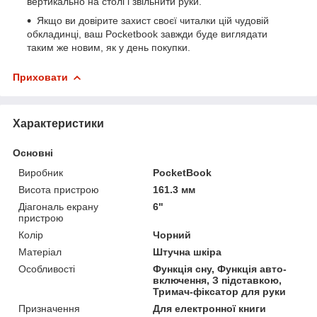
вертикально на столі і звільнити руки.
Якщо ви довірите захист своєї читалки цій чудовій
обкладинці, ваш Pocketbook завжди буде виглядати
таким же новим, як у день покупки.
Приховати
Характеристики
Основні
Виробник
PocketBook
Висота пристрою
161.3 мм
Діагональ екрану
6"
пристрою
Колір
Чорний
Матеріал
Штучна шкіра
Особливості
Функція сну, Функція авто-
включення, З підставкою,
Тримач-фіксатор для руки
Призначення
Для електронної книги