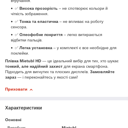
втручання.
✅
Висока прозорість
– не спотворює кольори й
чіткість зображення.
✅
Тонка та еластична
– не впливає на роботу
сенсора.
✅
Олеофобне покриття
– легко витираються
відбитки пальців.
✅
Легка установка
– у комплекті є все необхідне для
поклейки.
Плівка Mietubl HD
— це ідеальний вибір для тих, хто шукає
тонкий, але надійний захист
для екрана смартфона.
Підходить для вигнутих та плоских дисплеїв.
Замовляйте
зараз
— і переконайтесь у якості самі!
Приховати
Характеристики
Основні
Виробник
Mietubl