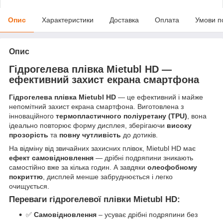
Опис
Характеристики
Доставка
Оплата
Умови п
Опис
Гідрогелева плівка Mietubl HD —
ефективний захист екрана смартфона
Гідрогелева плівка Mietubl HD
— це ефективний і майже
непомітний захист екрана смартфона. Виготовлена з
інноваційного
термопластичного поліуретану (TPU)
, вона
ідеально повторює форму дисплея, зберігаючи
високу
прозорість
та
повну чутливість
до дотиків.
На відміну від звичайних захисних плівок, Mietubl HD має
ефект самовідновлення
— дрібні подряпини зникають
самостійно вже за кілька годин. А завдяки
олеофобному
покриттю
, дисплей менше забруднюється і легко
очищується.
Переваги гідрогелевої плівки Mietubl HD:
✅
Самовідновлення
– усуває дрібні подряпини без