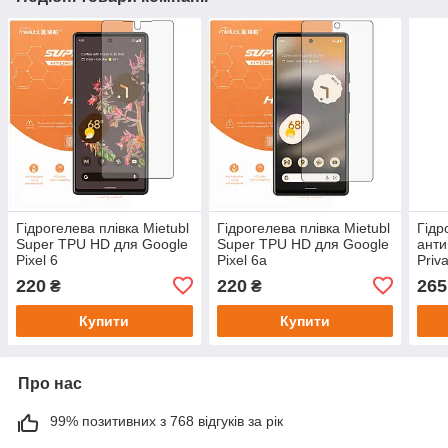
Гідрогелева плівка Mietubl
Гідрогелева плівка Mietubl
Гідр
Super TPU HD для Google
Super TPU HD для Google
анти
Pixel 6
Pixel 6a
Priv
для 
220
220
265
₴
₴
Купити
Купити
Про нас
99% позитивних з 768 відгуків за рік