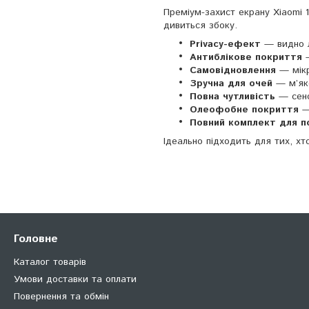
Преміум-захист екрану Xiaomi 1
дивиться збоку.
Privacy-ефект
— видно л
Антиблікове покриття
—
Самовідновлення
— мікр
Зручна для очей
— м’яке
Повна чутливість
— сенс
Олеофобне покриття
— 
Повний комплект для п
Ідеально підходить для тих, хт
Головне
Каталог товарів
Умови доставки та оплати
Повернення та обмін