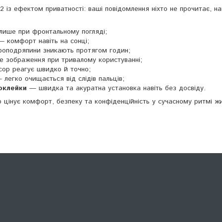
2 із ефектом приватності: ваші повідомлення ніхто не прочитає, н
ише при фронтальному погляді;
 комфорт навіть на сонці;
оподряпини зникають протягом годин;
 зображення при тривалому користуванні;
ор реагує швидко й точно;
легко очищається від слідів пальців;
оклейки
— швидка та акуратна установка навіть без досвіду.
о цінує комфорт, безпеку та конфіденційність у сучасному ритмі ж