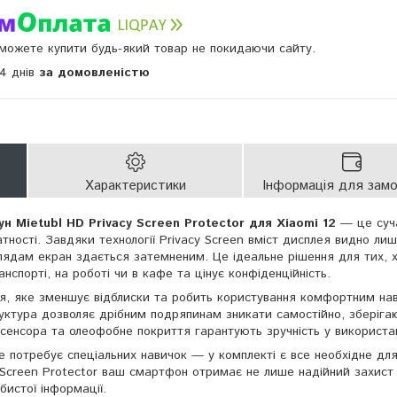
и можете купити будь-який товар не покидаючи сайту.
14 днів
за домовленістю
Характеристики
Інформація для зам
н Mietubl HD Privacy Screen Protector для Xiaomi 12
— це суч
ності. Завдяки технології Privacy Screen вміст дисплея видно лиш
лядам екран здається затемненим. Це ідеальне рішення для тих, 
спорті, на роботі чи в кафе та цінує конфіденційність.
тя, яке зменшує відблиски та робить користування комфортним нав
уктура дозволяє дрібним подряпинам зникати самостійно, зберіга
 сенсора та олеофобне покриття гарантують зручність у використан
е потребує спеціальних навичок — у комплекті є все необхідне для
y Screen Protector ваш смартфон отримає не лише надійний захист 
бистої інформації.