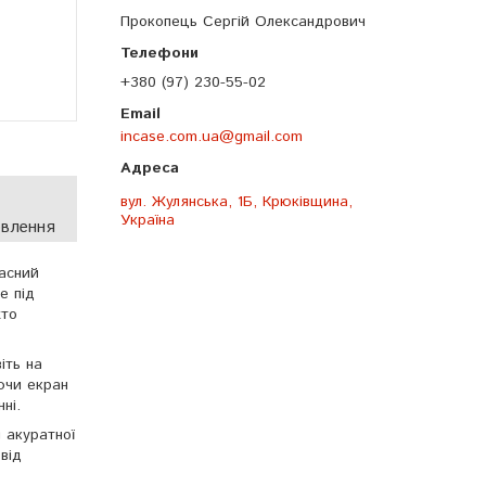
Прокопець Сергій Олександрович
+380 (97) 230-55-02
incase.com.ua@gmail.com
вул. Жулянська, 1Б, Крюківщина,
Україна
овлення
асний
е під
хто
іть на
ючи екран
ні.
 акуратної
від