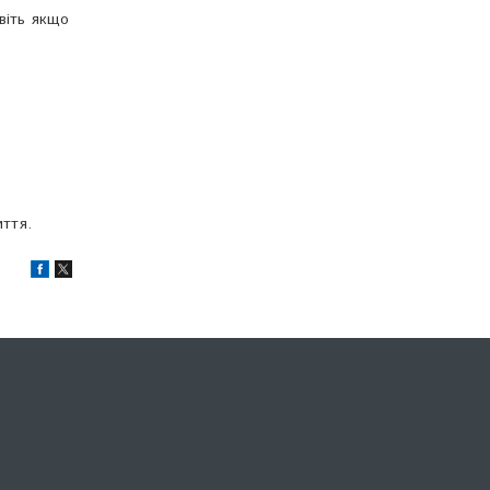
авіть якщо
иття.