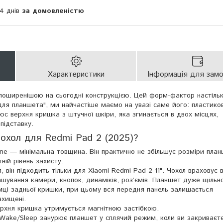
14 днів
за домовленістю
Характеристики
Інформація для зам
айпоширенішою на сьогодні конструкцією. Цей форм-фактор настіль
для планшета", ми найчастіше маємо на увазі саме його: пластико
юс верхня кришка з штучної шкіри, яка згинається в двох місцях,
підставку.
чохол для Redmi Pad 2 (2025)?
line — мінімальна товщина. Він практично не збільшує розміри план
ній рівень захисту.
, він підходить тільки для Xiaomi Redmi Pad 2 11". Чохол враховує в
шування камери, кнопок, динаміків, роз’ємів. Планшет дуже щільн
амці задньої кришки, при цьому вся передня панель залишається
ахищені.
ерхня кришка утримується магнітною застібкою.
Wake/Sleep занурює планшет у сплячий режим, коли ви закриваєт