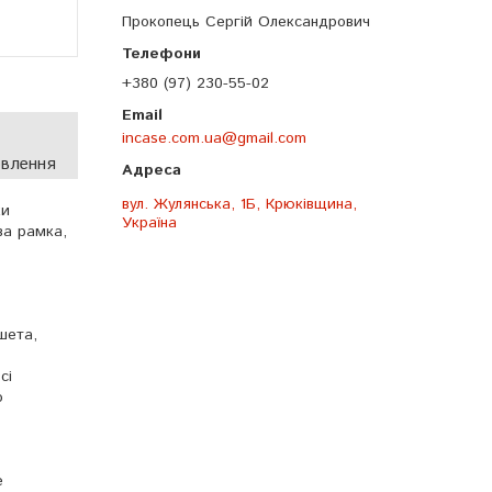
Прокопець Сергій Олександрович
+380 (97) 230-55-02
incase.com.ua@gmail.com
овлення
вул. Жулянська, 1Б, Крюківщина,
ки
Україна
ва рамка,
шета,
сі
о
е