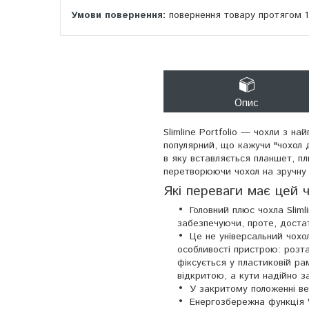
повернення товару протягом 
Опис
Slimline Portfolio — чохли з н
популярний, що кажучи "чохол 
в яку вставляється планшет, пл
перетворюючи чохол на зручну 
Які переваги має цей 
Головний плюс чохла Slim
забезпечуючи, проте, достат
Це не універсальний чохол
особливості пристрою: розта
фіксується у пластиковій р
відкритою, а кути надійно з
У закритому положенні в
Енергозбережна функція 