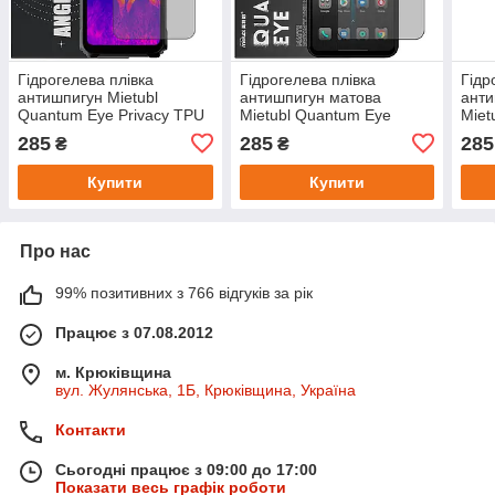
Гідрогелева плівка
Гідрогелева плівка
Гідр
антишпигун Mietubl
антишпигун матова
анти
Quantum Eye Privacy TPU
Mietubl Quantum Eye
Miet
Film для Blackview BL9000
Privacy для Blackview
Priv
285
285
285
₴
₴
Pro
BL5000
BL6
Купити
Купити
Про нас
99% позитивних з 766 відгуків за рік
Працює з 07.08.2012
м. Крюківщина
вул. Жулянська, 1Б, Крюківщина, Україна
Контакти
Сьогодні працює з 09:00 до 17:00
Показати весь графік роботи