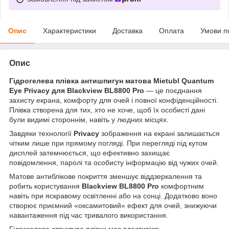
Опис
Характеристики
Доставка
Оплата
Умови п
Опис
Гідрогелева плівка антишпигун матова Mietubl Quantum
Eye Privacy для Blackview BL8800 Pro
— це поєднання
захисту екрана, комфорту для очей і повної конфіденційності.
Плівка створена для тих, хто не хоче, щоб їх особисті дані
були видимі стороннім, навіть у людних місцях.
Завдяки технології
Privacy
зображення на екрані залишається
чітким лише при прямому погляді. При перегляді під кутом
дисплей затемнюється, що ефективно захищає
повідомлення, паролі та особисту інформацію від чужих очей.
Матове антиблікове покриття зменшує віддзеркалення та
робить користування
Blackview BL8800 Pro
комфортним
навіть при яскравому освітленні або на сонці. Додатково воно
створює приємний «оксамитовий» ефект для очей, знижуючи
навантаження під час тривалого використання.
Гідрогелева структура плівки має властивість