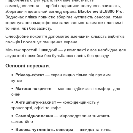
самовідновлення — дрібні подряпини поступово зникають,
зберігаючи ідеальний вигляд екрана
Blackview BL8800 Pro
.
Водночас плівка повністю зберігає чутливість сенсора, тому
користування смартфоном залишається таким же плавним і
точним, як і без захисту.
Олеофобне покриття допомагає зменшити кількість відбитків
пальців і полегшує очищення екрана.
Монтаж простий і швидкий — у комплекті є все необхідне для
акуратної поклейки без бульбашок навіть без досвіду.
Основні переваги:
Privacy-ефект
— екран видно тільки під прямим
кутом
Матове покриття
— менше відблисків і комфорт для
очей
Антишпигун-захист
— конфіденційність у
транспорті, офісі та кафе
Самовідновлення
— мікроподряпини зникають
самостійно
Висока чутливість сенсора
— швидка та точна