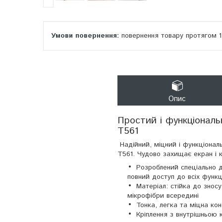
повернення товару протягом 
Опис
Простий і функціональ
T561
Надійний, міцний і функціонал
T561. Чудово захищає екран і 
Розроблений спеціально 
повний доступ до всіх функц
Матеріал: стійка до знос
мікрофібри всередині
Тонка, легка та міцна ко
Кріплення з внутрішньою