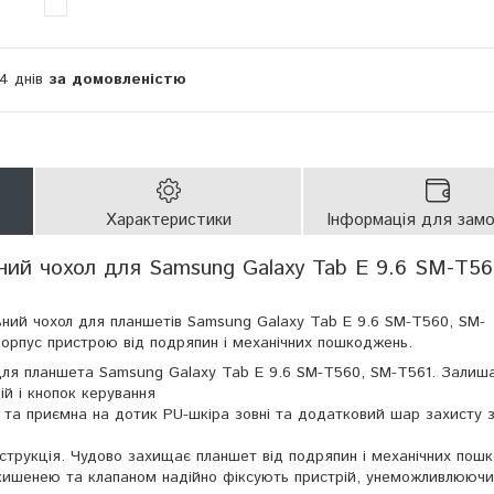
14 днів
за домовленістю
Характеристики
Інформація для зам
ний чохол для Samsung Galaxy Tab E 9.6 SM-T56
ьний чохол для планшетів Samsung Galaxy Tab E 9.6 SM-T560, SM-
корпус пристрою від подряпин і механічних пошкоджень.
для планшета Samsung Galaxy Tab E 9.6 SM-T560, SM-T561. Залиш
ій і кнопок керування
у та приємна на дотик PU-шкіра зовні та додатковий шар захисту 
нструкція. Чудово захищає планшет від подряпин і механічних пош
 кишенею та клапаном надійно фіксують пристрій, унеможливлюючи