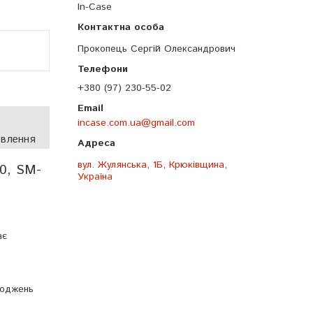
In-Case
Прокопець Сергій Олександрович
+380 (97) 230-55-02
incase.com.ua@gmail.com
овлення
вул. Жулянська, 1Б, Крюківщина,
0, SM-
Україна
ає
з
коджень