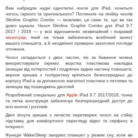
Вам набридли нудні однотипні чохли для iPad, хочеться
чогось гарного та оригінального? Погляньте на лінійку чохлів
Slimline Graphic Combo — можливо, це саме те, що ви так
довго шукали. Чохол Slimline Graphic Combo для iPad 9.7
2017 / 2018 — у всіх відношеннях незвичайний і яскравий
аксессуар
, який не тільки забезпечить всебічний захист
вашого планшета, а й неодмінно приверне захоплені погляди
оточення.
Чохол складається з двох частин, які за бажання можна
використовувати окремо: жорстка пластикова накладка
захищає від потертостей і подряпин задню частину планшета;
верхня кришка з поліуретану кріпиться безпосередньо до
корпусу iPad-а за допомогою магнітної пластини з петлями та
захищає від пошкоджень дисплей.
Розроблений спеціально для
Apple
iPad 9.7 2017/2018, тонка
та легка конструкція забезпечує безперешкодний доступ до
всіх кнопок і роз'ємів.
Двічі зігнута кришка з легкістю перетворює чохол на стійку
підставку для комфортного перегляду відео та серфінгу в
інтернеті.
Функція Wake/Sleep занурює планшет у режим сну, коли ви