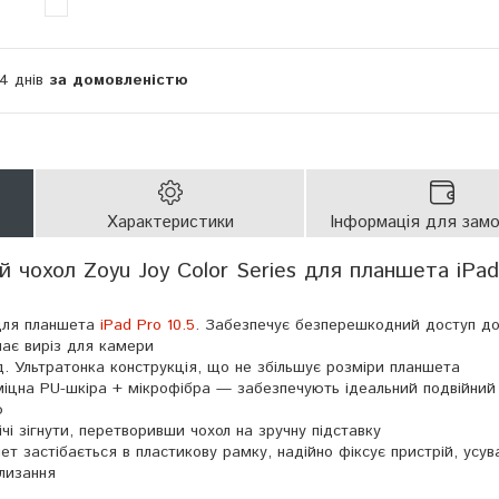
14 днів
за домовленістю
Характеристики
Інформація для зам
й чохол Zoyu Joy Color Series для планшета iPad
для планшета
iPad Pro 10.5
. Забезпечує безперешкодний доступ до
має виріз для камери
д. Ультратонка конструкція, що не збільшує розміри планшета
міцна PU-шкіра + мікрофібра — забезпечують ідеальний подвійний
ю
і зігнути, перетворивши чохол на зручну підставку
шет застібається в пластикову рамку, надійно фіксує пристрій, усу
лизання