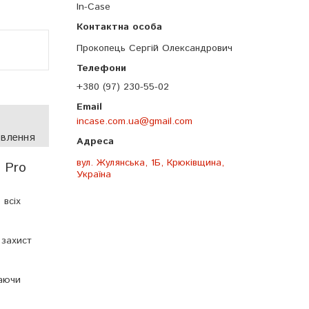
In-Case
Прокопець Сергій Олександрович
+380 (97) 230-55-02
incase.com.ua@gmail.com
овлення
вул. Жулянська, 1Б, Крюківщина,
 Pro
Україна
 всіх
 захист
ваючи