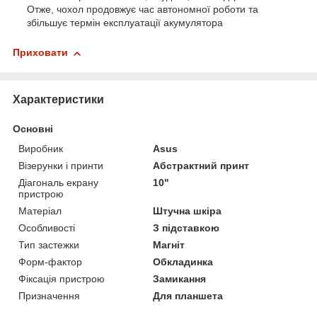
Отже, чохол продовжує час автономної роботи та
збільшує термін експлуатації акумулятора
Приховати
Характеристики
Основні
Виробник
Asus
Візерунки і принти
Абстрактний принт
Діагональ екрану
10"
пристрою
Матеріал
Штучна шкіра
Особливості
З підставкою
Тип застежки
Магніт
Форм-фактор
Обкладинка
Фіксація пристрою
Замикання
Призначення
Для планшета