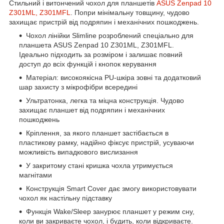
Стильний і витончений чохол для планшетів
ASUS
Zenpad 10
Z301ML, Z301MFL
. Попри мінімальну товщину, чудово
захищає пристрій від подряпин і механічних пошкоджень.
Чохол лінійки Slimline розроблений спеціально для
планшета ASUS Zenpad 10 Z301ML, Z301MFL.
Ідеально підходить за розміром і залишає повний
доступ до всіх функцій і кнопок керування
Матеріал: високоякісна PU-шкіра зовні та додатковий
шар захисту з мікрофібри всередині
Ультратонка, легка та міцна конструкція. Чудово
захищає планшет від подряпин і механічних
пошкоджень
Кріплення, за якого планшет застібається в
пластикову рамку, надійно фіксує пристрій, усуваючи
можливість випадкового вислизання
У закритому стані кришка чохла утримується
магнітами
Конструкція Smart Cover дає змогу використовувати
чохол як настільну підставку
Функція Wake/Sleep занурює планшет у режим сну,
коли ви закриваєте чохол, і будить, коли відкриваєте.