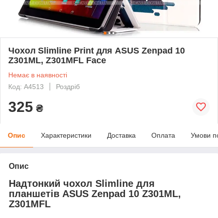
Чохол Slimline Print для ASUS Zenpad 10
Z301ML, Z301MFL Face
Немає в наявності
Код: A4513
Роздріб
325
₴
Опис
Характеристики
Доставка
Оплата
Умови п
Опис
Надтонкий чохол Slimline для
планшетів ASUS Zenpad 10 Z301ML,
Z301MFL