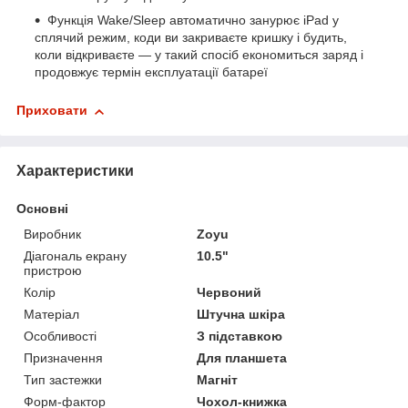
Функція Wake/Sleep автоматично занурює iPad у
сплячий режим, коди ви закриваєте кришку і будить,
коли відкриваєте — у такий спосіб економиться заряд і
продовжує термін експлуатації батареї
Приховати
Характеристики
Основні
Виробник
Zoyu
Діагональ екрану
10.5"
пристрою
Колір
Червоний
Матеріал
Штучна шкіра
Особливості
З підставкою
Призначення
Для планшета
Тип застежки
Магніт
Форм-фактор
Чохол-книжка