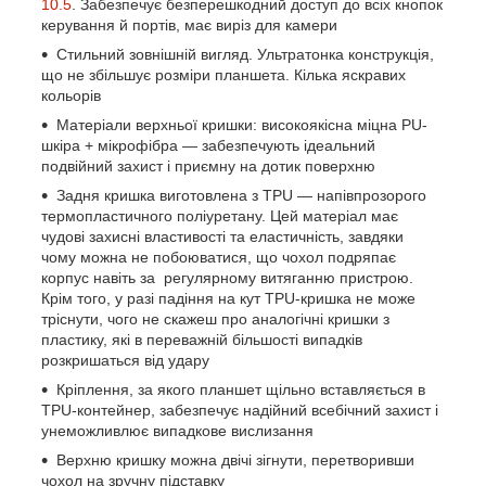
10.5
. Забезпечує безперешкодний доступ до всіх кнопок
керування й портів, має виріз для камери
Стильний зовнішній вигляд. Ультратонка конструкція,
що не збільшує розміри планшета. Кілька яскравих
кольорів
Матеріали верхньої кришки: високоякісна міцна PU-
шкіра + мікрофібра — забезпечують ідеальний
подвійний захист і приємну на дотик поверхню
Задня кришка виготовлена з TPU — напівпрозорого
термопластичного поліуретану. Цей матеріал має
чудові захисні властивості та еластичність, завдяки
чому можна не побоюватися, що чохол подряпає
корпус навіть за регулярному витяганню пристрою.
Крім того, у разі падіння на кут TPU-кришка не може
тріснути, чого не скажеш про аналогічні кришки з
пластику, які в переважній більшості випадків
розкришаться від удару
Кріплення, за якого планшет щільно вставляється в
TPU-контейнер, забезпечує надійний всебічний захист і
унеможливлює випадкове вислизання
Верхню кришку можна двічі зігнути, перетворивши
чохол на зручну підставку