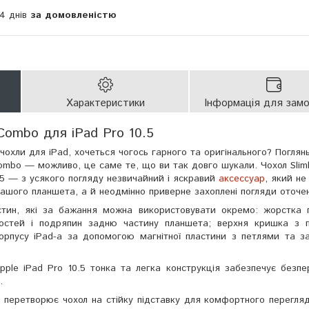
14 днів
за домовленістю
Характеристики
Інформація для зам
 Combo для iPad Pro 10.5
охли для iPad, хочеться чогось гарного та оригінального? Поглян
c Combo — можливо, це саме те, що ви так довго шукали. Чохол Sliml
.5 — з усякого погляду незвичайний і яскравий
аксессуар
, який не
вашого планшета, а й неодмінно приверне захоплені погляди оточе
стин, які за бажання можна використовувати окремо: жорстка 
остей і подряпин задню частину планшета; верхня кришка з п
орпусу iPad-а за допомогою магнітної пластини з петлями та з
pple iPad Pro 10.5 тонка та легка конструкція забезпечує безп
.
тю перетворює чохол на стійку підставку для комфортного перегля