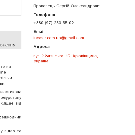
Прокопець Сергій Олександрович
+380 (97) 230-55-02
incase.com.ua@gmail.com
овлення
вул. Жулянська, 1Б, Крюківщина,
Україна
ьте на
ine
 тільки
ння.
пластикова
оліуретану
ахищає від
ерешкодний
ду відео та