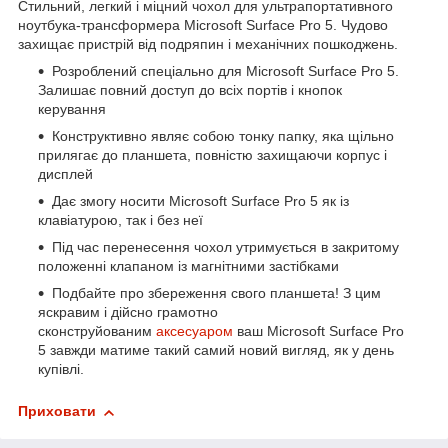
Стильний, легкий і міцний чохол для ультрапортативного
ноутбука-трансформера Microsoft Surface Pro 5. Чудово
захищає пристрій від подряпин і механічних пошкоджень.
Розроблений спеціально для Microsoft Surface Pro 5.
Залишає повний доступ до всіх портів і кнопок
керування
Конструктивно являє собою тонку папку, яка щільно
прилягає до планшета, повністю захищаючи корпус і
дисплей
Дає змогу носити Microsoft Surface Pro 5 як із
клавіатурою, так і без неї
Під час перенесення чохол утримується в закритому
положенні клапаном із магнітними застібками
Подбайте про збереження свого планшета! З цим
яскравим і дійсно грамотно
сконструйованим
аксесуаром
ваш Microsoft Surface Pro
5 завжди матиме такий самий новий вигляд, як у день
купівлі.
Приховати