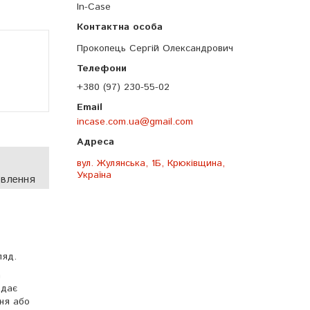
In-Case
Прокопець Сергій Олександрович
+380 (97) 230-55-02
incase.com.ua@gmail.com
вул. Жулянська, 1Б, Крюківщина,
Україна
овлення
а
ляд.
а
 дає
ння або