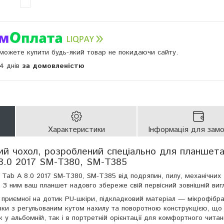
и можете купити будь-який товар не покидаючи сайту.
14 днів
за домовленістю
Характеристики
Інформація для зам
ний чохол, розроблений спеціально для планшет
 8.0 2017 SM-T380, SM-T385
Tab A 8.0 2017 SM-T380, SM-T385 від подряпин, пилу, механічних
. З ним ваш планшет надовго збереже свій первісний зовнішній виг
а приємної на дотик PU-шкіри, підкладковий матеріал — мікрофібр
авки з регульованим кутом нахилу та поворотною конструкцією, що
 у альбомній, так і в портретній орієнтації для комфортного чита