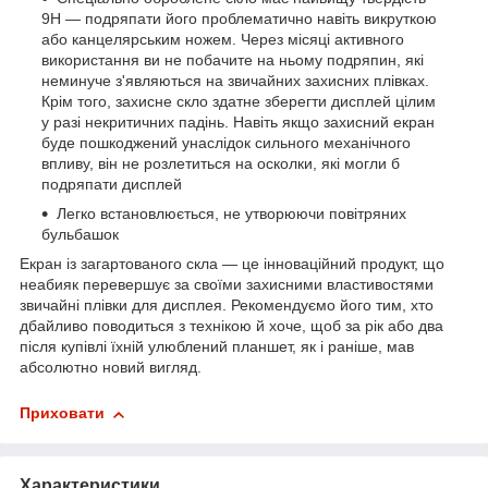
9H — подряпати його проблематично навіть викруткою
або канцелярським ножем. Через місяці активного
використання ви не побачите на ньому подряпин, які
неминуче з'являються на звичайних захисних плівках.
Крім того, захисне скло здатне зберегти дисплей цілим
у разі некритичних падінь. Навіть якщо захисний екран
буде пошкоджений унаслідок сильного механічного
впливу, він не розлетиться на осколки, які могли б
подряпати дисплей
Легко встановлюється, не утворюючи повітряних
бульбашок
Екран із загартованого скла — це інноваційний продукт, що
неабияк перевершує за своїми захисними властивостями
звичайні плівки для дисплея. Рекомендуємо його тим, хто
дбайливо поводиться з технікою й хоче, щоб за рік або два
після купівлі їхній улюблений планшет, як і раніше, мав
абсолютно новий вигляд.
Приховати
Характеристики