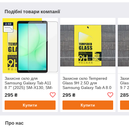
Подібні товари компанії
Захисне скло для
Захисне скло Tempered
Захи
Samsung Galaxy Tab A11
Glass 9H 2.5D для
Glas
8.7" (2025) SM-X130, SM-
Samsung Galaxy Tab A 8.0
9.7 
X135 Galeo PRO
2017 SM-T380, T385
A182
295
295
285
₴
₴
Tempered Glass 9H 2.5D
Купити
Купити
Про нас