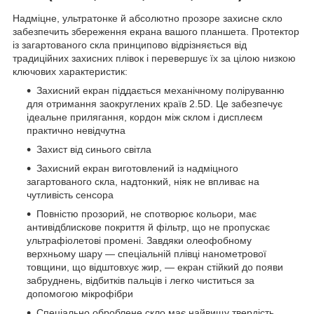
Надміцне, ультратонке й абсолютно прозоре захисне скло
забезпечить збереження екрана вашого планшета. Протектор
із загартованого скла принципово відрізняється від
традиційних захисних плівок і перевершує їх за цілою низкою
ключових характеристик:
Захисний екран піддається механічному поліруванню
для отримання заокруглених країв 2.5D. Це забезпечує
ідеальне прилягання, кордон між склом і дисплеєм
практично невідчутна
Захист від синього світла
Захисний екран виготовлений із надміцного
загартованого скла, надтонкий, ніяк не впливає на
чутливість сенсора
Повністю прозорий, не спотворює кольори, має
антивідблискове покриття й фільтр, що не пропускає
ультрафіолетові промені. Завдяки олеофобному
верхньому шару — спеціальній плівці нанометрової
товщини, що відштовхує жир, — екран стійкий до появи
забруднень, відбитків пальців і легко чиститься за
допомогою мікрофібри
Спеціально оброблене скло має найвищу твердість