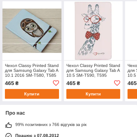
Чехол Classy Printed Stand
Чехол Classy Printed Stand
Чехо
для Samsung Galaxy Tab A
для Samsung Galaxy Tab A
для 
10.1 2016 SM-T580, T585
10.5 SM-T590, T595
10.5
Aviator Owl
Giraffe
Tree
465
465
465
₴
₴
Купити
Купити
Про нас
99% позитивних з 766 відгуків за рік
Працює з 07.08.2012