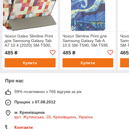
Чохол Galeo Slimline Print
Чохол Slimline Print для
Чохо
для Samsung Galaxy Tab
Samsung Galaxy Tab A
Sams
A7 10.4 (2020) SM-T500,
10.5 SM-T590, SM-T595
SM-T
SM-T505 Colour Blocks
Van Gogh
Bloc
485
485
465
₴
₴
Купити
Купити
Про нас
99% позитивних з 766 відгуків за рік
Працює з 07.08.2012
м. Крюківщина
вул. Жулянська, 1Б, Крюківщина, Україна
Контакти