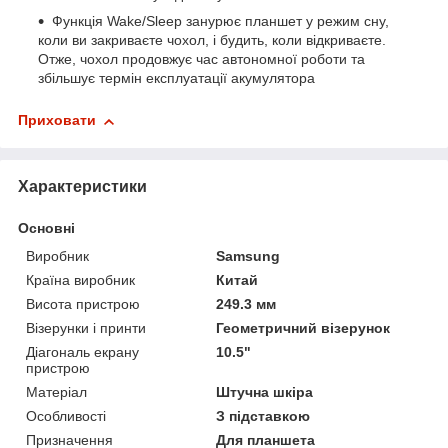
Функція Wake/Sleep занурює планшет у режим сну,
коли ви закриваєте чохол, і будить, коли відкриваєте.
Отже, чохол продовжує час автономної роботи та
збільшує термін експлуатації акумулятора
Приховати
Характеристики
Основні
Виробник
Samsung
Країна виробник
Китай
Висота пристрою
249.3 мм
Візерунки і принти
Геометричний візерунок
Діагональ екрану
10.5"
пристрою
Матеріал
Штучна шкіра
Особливості
З підставкою
Призначення
Для планшета