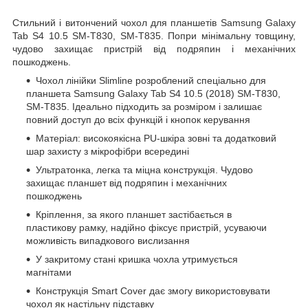
Стильний і витончений чохол для планшетів Samsung Galaxy
Tab S4 10.5 SM-T830, SM-T835. Попри мінімальну товщину,
чудово захищає пристрій від подряпин і механічних
пошкоджень.
Чохол лінійки Slimline розроблений спеціально для
планшета Samsung Galaxy Tab S4 10.5 (2018) SM-T830,
SM-T835. Ідеально підходить за розміром і залишає
повний доступ до всіх функцій і кнопок керування
Матеріал: високоякісна PU-шкіра зовні та додатковий
шар захисту з мікрофібри всередині
Ультратонка, легка та міцна конструкція. Чудово
захищає планшет від подряпин і механічних
пошкоджень
Кріплення, за якого планшет застібається в
пластикову рамку, надійно фіксує пристрій, усуваючи
можливість випадкового вислизання
У закритому стані кришка чохла утримується
магнітами
Конструкція Smart Cover дає змогу використовувати
чохол як настільну підставку