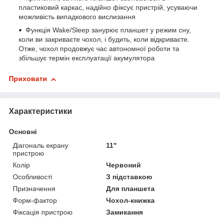
пластиковий каркас, надійно фіксує пристрій, усуваючи
можливість випадкового вислизання
Функція Wake/Sleep занурює планшет у режим сну,
коли ви закриваєте чохол, і будить, коли відкриваєте.
Отже, чохол продовжує час автономної роботи та
збільшує термін експлуатації акумулятора
Приховати
Характеристики
Основні
Діагональ екрану
11"
пристрою
Колір
Червоний
Особливості
З підставкою
Призначення
Для планшета
Форм-фактор
Чохол-книжка
Фіксація пристрою
Замикання