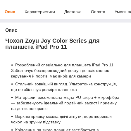
Опис
Характеристики
Доставка
Оплата
Умови п
Опис
Чохол Zoyu Joy Color Series для
планшета iPad Pro 11
Розроблений спеціально для планшета iPad Pro 11.
Забезпечує безперешкодний доступ до всіх кнопок
керування й портів, має виріз для камери
Стильний зовнішній вигляд. Ультратонка конструкція,
що не збільшує розміри планшета
Матеріали: високоякісна міцна PU-шкіра + мікрофібра
— забезпечують ідеальний подвійний захист і приємну
на дотик поверхню
Верхню кришку можна двічі зігнути, перетворивши
чохол на зручну підставку
Кріплення, за якого планшет застібається в