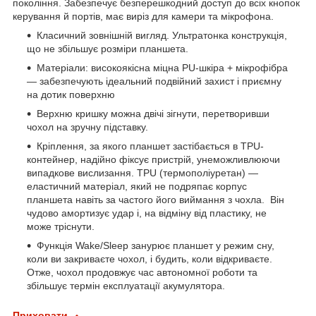
покоління. Забезпечує безперешкодний доступ до всіх кнопок
керування й портів, має виріз для камери та мікрофона.
Класичний зовнішній вигляд. Ультратонка конструкція,
що не збільшує розміри планшета.
Матеріали: високоякісна міцна PU-шкіра + мікрофібра
— забезпечують ідеальний подвійний захист і приємну
на дотик поверхню
Верхню кришку можна двічі зігнути, перетворивши
чохол на зручну підставку.
Кріплення, за якого планшет застібається в TPU-
контейнер, надійно фіксує пристрій, унеможливлюючи
випадкове вислизання. TPU (термополіуретан) —
еластичний матеріал, який не подряпає корпус
планшета навіть за частого його виймання з чохла. Він
чудово амортизує удар і, на відміну від пластику, не
може тріснути.
Функція Wake/Sleep занурює планшет у режим сну,
коли ви закриваєте чохол, і будить, коли відкриваєте.
Отже, чохол продовжує час автономної роботи та
збільшує термін експлуатації акумулятора.
Приховати