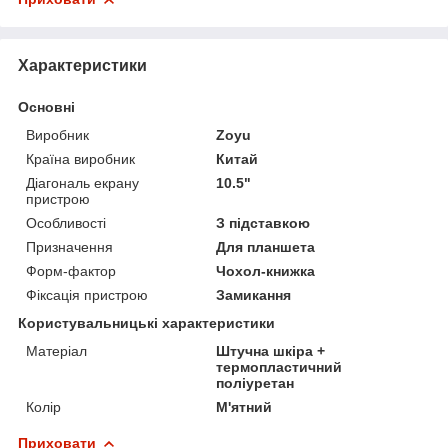
Характеристики
Основні
Виробник
Zoyu
Країна виробник
Китай
Діагональ екрану
10.5"
пристрою
Особливості
З підставкою
Призначення
Для планшета
Форм-фактор
Чохол-книжка
Фіксація пристрою
Замикання
Користувальницькі характеристики
Матеріал
Штучна шкіра +
термопластичний
поліуретан
Колір
М'ятний
Приховати