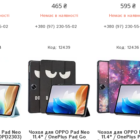
465 ₴
595 ₴
ності
Немає в наявності
Немає в наявн
5-02
+380 (97) 230-55-02
+380 (97) 230-55
4
12439
12436
 Pad Neo
Чохол для OPPO Pad Neo
Чохол для OPPO 
 OPD2303)
11.4" / OnePlus Pad Go
11.4" / OnePlus 