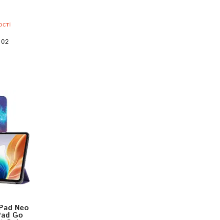
ості
-02
Pad Neo
Pad Go