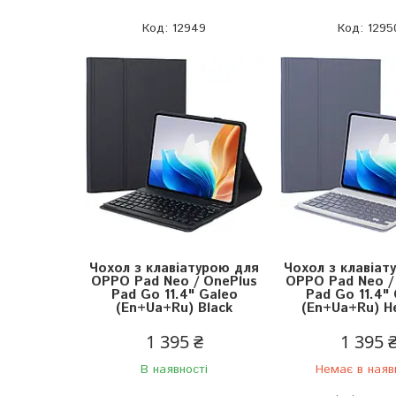
12949
1295
Чохол з клавіатурою для
Чохол з клавіат
OPPO Pad Neo / OnePlus
OPPO Pad Neo /
Pad Go 11.4" Galeo
Pad Go 11.4"
(En+Ua+Ru) Black
(En+Ua+Ru) H
1 395 ₴
1 395 
В наявності
Немає в наяв