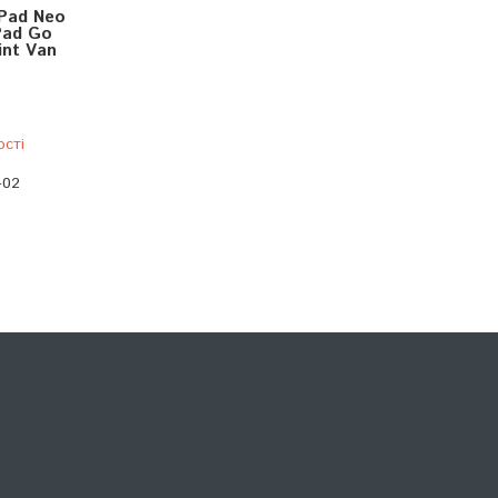
Pad Neo
Pad Go
int Van
ості
-02