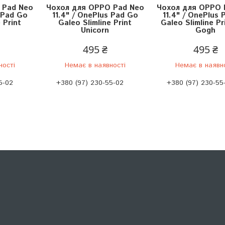
 Pad Neo
Чохол для OPPO Pad Neo
Чохол для OPPO 
s Pad Go
11.4" / OnePlus Pad Go
11.4" / OnePlus 
 Print
Galeo Slimline Print
Galeo Slimline Pr
Unicorn
Gogh
495 ₴
495 ₴
ності
Немає в наявності
Немає в наявн
5-02
+380 (97) 230-55-02
+380 (97) 230-55