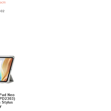
ості
-02
Pad Neo
OPD2303)
 Stylus
y