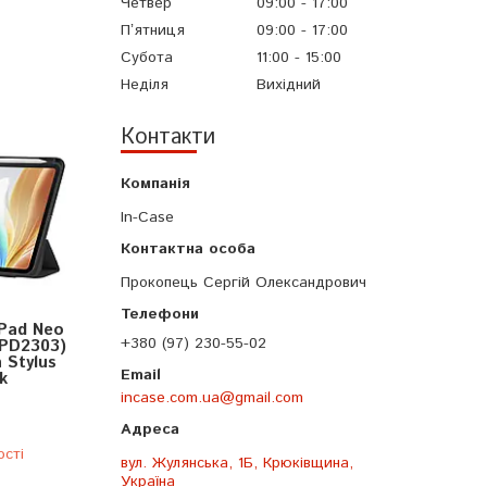
Четвер
09:00
17:00
Пʼятниця
09:00
17:00
Субота
11:00
15:00
Неділя
Вихідний
Контакти
In-Case
Прокопець Сергій Олександрович
Pad Neo
+380 (97) 230-55-02
OPD2303)
 Stylus
k
incase.com.ua@gmail.com
ості
вул. Жулянська, 1Б, Крюківщина,
Україна