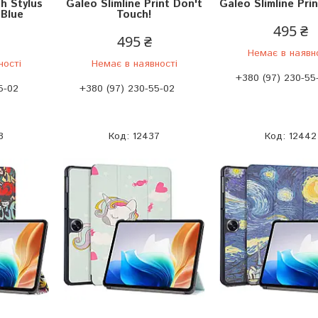
h Stylus
Galeo Slimline Print Don't
Galeo Slimline Pri
 Blue
Touch!
495 ₴
495 ₴
Немає в наявн
ності
Немає в наявності
+380 (97) 230-55
5-02
+380 (97) 230-55-02
8
12437
12442