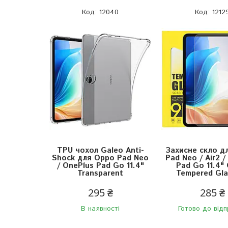
12040
1212
TPU чохол Galeo Anti-
Захисне скло д
Shock для Oppo Pad Neo
Pad Neo / Air2 /
/ OnePlus Pad Go 11.4"
Pad Go 11.4"
Transparent
Tempered Gla
295 ₴
285 ₴
В наявності
Готово до від