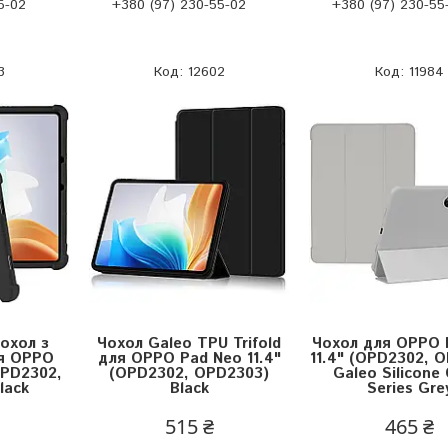
5-02
+380 (97) 230-55-02
+380 (97) 230-55
3
12602
11984
охол з
Чохол Galeo TPU Trifold
Чохол для OPPO 
ля OPPO
для OPPO Pad Neo 11.4"
11.4" (OPD2302, 
OPD2302,
(OPD2302, OPD2303)
Galeo Silicone 
lack
Black
Series Gre
515 ₴
465 ₴