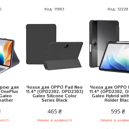
0
11983
12228
урою для
Чохол для OPPO Pad Neo
Чохол для OPPO 
 OnePlus
11.4" (OPD2302, OPD2303)
11.4" (OPD2302, 
 Galeo
Galeo Silicone Color
Galeo Hybrid with
eather
Series Black
Holder Blac
₴
465 ₴
595 ₴
ності
Немає в наявності
Немає в наявн