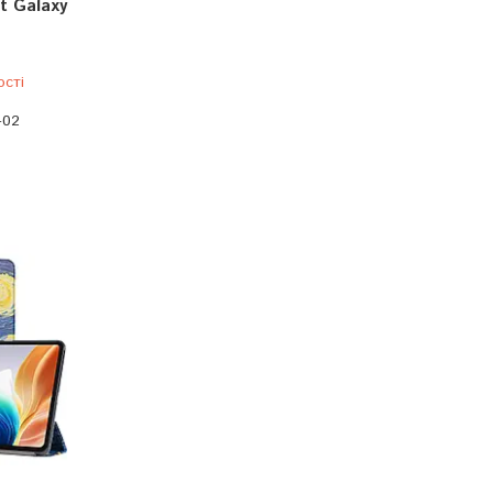
nt Galaxy
ості
-02