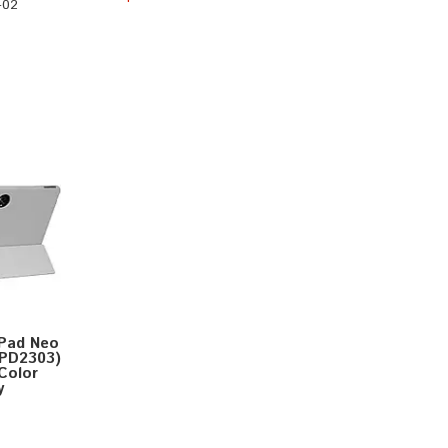
-02
Pad Neo
OPD2303)
Color
y