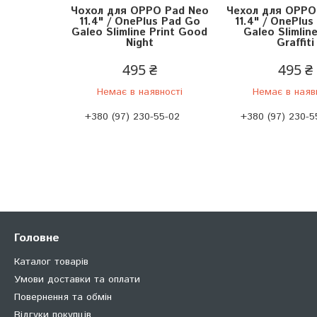
Чохол для OPPO Pad Neo
Чехол для OPPO
11.4" / OnePlus Pad Go
11.4" / OnePlu
Galeo Slimline Print Good
Galeo Slimline
Night
Graffiti
495 ₴
495 ₴
Немає в наявності
Немає в наяв
+380 (97) 230-55-02
+380 (97) 230-5
Головне
Каталог товарів
Умови доставки та оплати
Повернення та обмін
Відгуки покупців