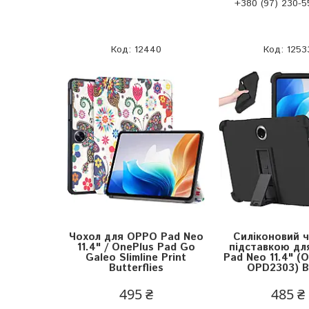
+380 (97) 230-5
12440
1253
Чохол для OPPO Pad Neo
Силіконовий ч
11.4" / OnePlus Pad Go
підставкою д
Galeo Slimline Print
Pad Neo 11.4" (
Butterflies
OPD2303) B
495 ₴
485 ₴