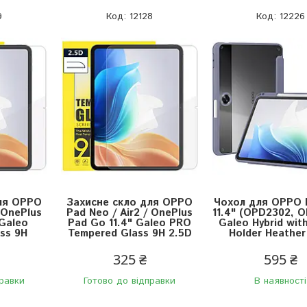
9
12128
12226
ля OPPO
Захисне скло для OPPO
Чохол для OPPO 
 OnePlus
Pad Neo / Air2 / OnePlus
11.4" (OPD2302, 
 Galeo
Pad Go 11.4" Galeo PRO
Galeo Hybrid with
ss 9H
Tempered Glass 9H 2.5D
Holder Heather
325 ₴
595 ₴
правки
Готово до відправки
В наявності